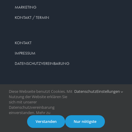
MARKETING
KONTAKT / TERMIN
KONTAKT
IMPRESSUM
DATENSCHUTZVEREINBARUNG
Diese Webseite benutzt Cookies. Mit
Datenschutz
Einstellungen
Nutzung der Website erklären Sie
sich mit unserer
Datenschutzvereinbarung
Webdesign & Webhosting by
Webboxes
.de | 2022 ©
einverstanden. Mehr zu
Facebook
X
Instagram
Pinterest
Verstanden
Nur nötigste