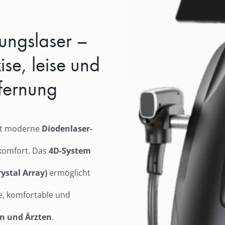
ungslaser –
se, leise und
fernung
rt moderne
Diodenlaser-
rkomfort. Das
4D-System
ystal Array)
ermöglicht
le, komfortable und
n und Ärzten
.