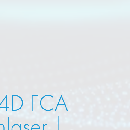
 4D FCA
laser |