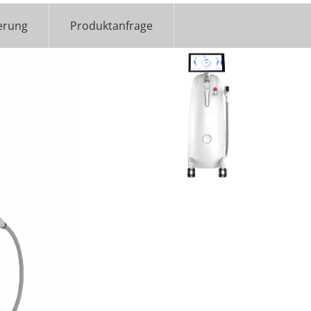
erung
Produktanfrage