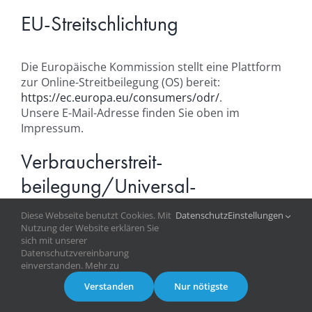
EU-Streitschlichtung
Die Europäische Kommission stellt eine Plattform
zur Online-Streitbeilegung (OS) bereit:
https://ec.europa.eu/consumers/odr/
.
Unsere E-Mail-Adresse finden Sie oben im
Impressum.
Verbraucher­streit­
beilegung/Universal­
schlichtungs­stelle
Diese Webseite benutzt Cookies. Mit
Datenschutz
Einstellungen
Nutzung der Website erklären Sie
sich mit unserer
Wir sind nicht bereit oder verpflichtet, an
Datenschutzvereinbarung
einverstanden. Mehr zu
Streitbeilegungsverfahren vor einer
Verbraucherschlichtungsstelle teilzunehmen.
Verstanden
Nur nötigste