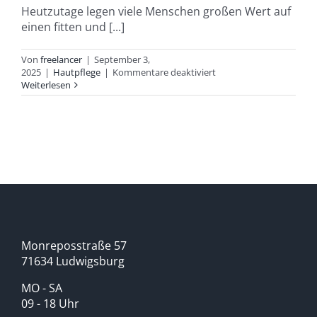
Heutzutage legen viele Menschen großen Wert auf
einen fitten und [...]
Von
freelancer
|
September 3,
für
2025
|
Hautpflege
|
Kommentare deaktiviert
CryoEMS-
Weiterlesen
Fettabbau-
Gerät:
einfach
&
effektiv
zur
Wunschfigur
Monreposstraße 57
71634 Ludwigsburg
MO - SA
09 - 18 Uhr